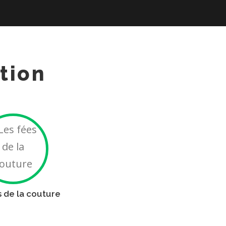
tion
L
e
s
f
é
s de la couture
e
s