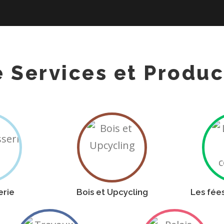
e Services et Produc
B
o
i
s
e
erie
Bois et Upcycling
Les fée
t
T
R
U