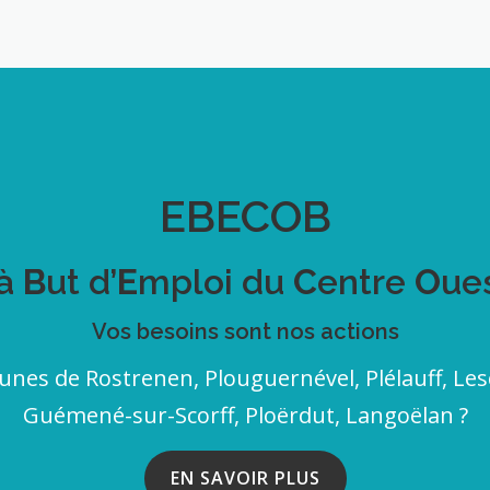
i
c
o
k
n
a
n
g
e
e
EBECOB
m
e
 à
B
ut d’
E
mploi du
C
entre
O
ue
n
t
Vos besoins sont nos actions
i
unes de Rostrenen, Plouguernével, Plélauff, Le
n
Guémené-sur-Scorff, Ploërdut, Langoëlan ?
f
o
EN SAVOIR PLUS